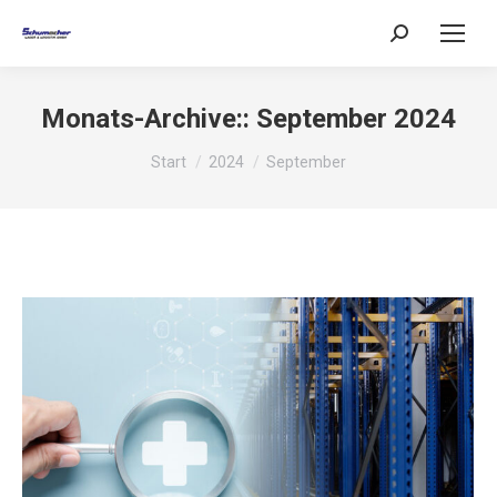
Search:
Monats-Archive::
September 2024
Sie befinden sich hier:
Start
2024
September