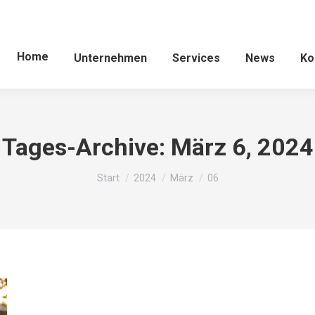
Home
Unternehmen
Services
News
Ko
Tages-Archive:
März 6, 2024
Sie befinden sich hier:
Start
2024
März
06