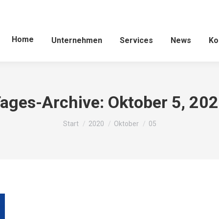
Home
Unternehmen
Services
News
Ko
ages-Archive:
Oktober 5, 20
Sie befinden sich hier:
Start
2020
Oktober
05